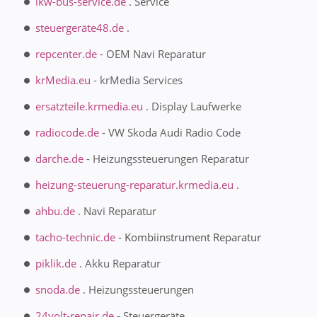
lkw-bus-service.de
. Service
steuergeräte48.de
.
repcenter.de
- OEM Navi Reparatur
krMedia.eu
- krMedia Services
ersatzteile.krmedia.eu
. Display Laufwerke
radiocode.de
- VW Skoda Audi Radio Code
darche.de
- Heizungssteuerungen Reparatur
heizung-steuerung-reparatur.krmedia.eu
.
ahbu.de
. Navi Reparatur
tacho-technic.de
- Kombiinstrument Reparatur
piklik.de
. Akku Reparatur
snoda.de
. Heizungssteuerungen
24volt-repair.de
- Steuergeräte